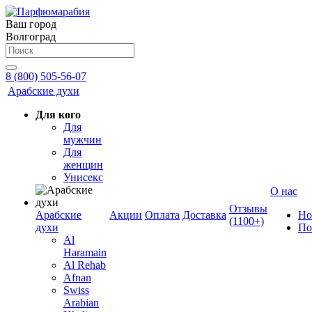
Ваш город
Волгоград
8 (800) 505-56-07
Арабские духи
Для кого
Для
мужчин
Для
женщин
Унисекс
О нас
Отзывы
Арабские
Акции
Оплата
Доставка
Но
(1100+)
духи
По
Al
Haramain
Al Rehab
Afnan
Swiss
Arabian